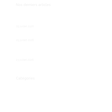
Nos derniers articles
Comment fonctionne le chômage partiel en
France ?
29 juillet 2026
Les meilleures agences IA à Bordeaux
29 juillet 2026
Forte chaleur au travail : Les obligations des
employeurs
23 juillet 2026
Catégories
Actualité
Autre
Communication