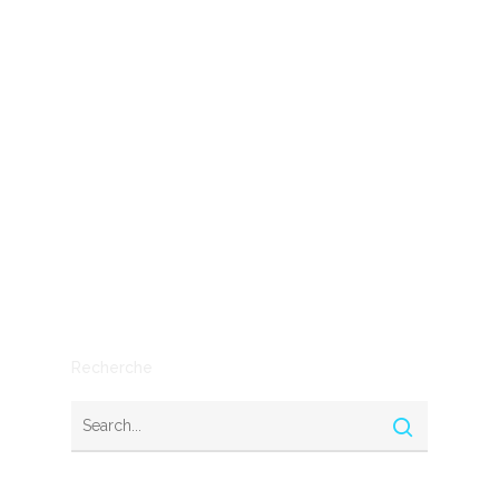
Conseil
Economie
Entreprendre
entreprises
IA
Mythe ou réalité
Outils
SEO
Stratégie
Recherche