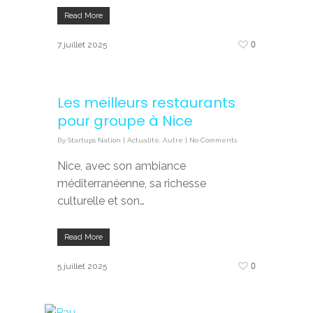
Read More
0
7 juillet 2025
Les meilleurs restaurants
pour groupe à Nice
By
Startups Nation
|
Actualité
,
Autre
|
No Comments
Nice, avec son ambiance
méditerranéenne, sa richesse
culturelle et son…
Read More
0
5 juillet 2025