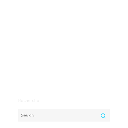
Conseil
Economie
Entreprendre
entreprises
IA
Mythe ou réalité
Outils
SEO
Stratégie
Recherche