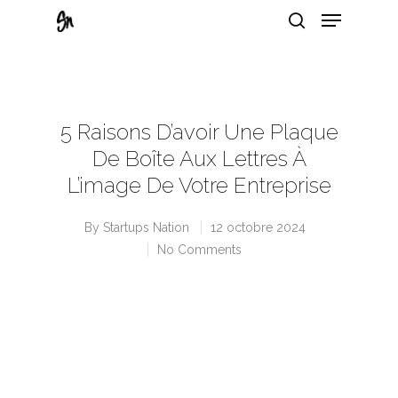
Hit enter to search or ESC to close
5 Raisons D’avoir Une Plaque
De Boîte Aux Lettres À
L’image De Votre Entreprise
By
Startups Nation
12 octobre 2024
No Comments