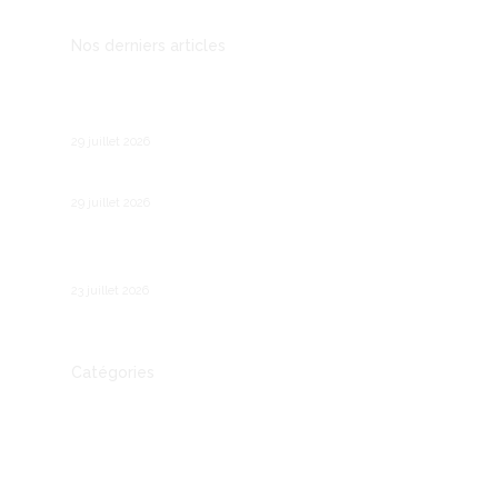
Nos derniers articles
Comment fonctionne le chômage partiel en
France ?
29 juillet 2026
Les meilleures agences IA à Bordeaux
29 juillet 2026
Forte chaleur au travail : Les obligations des
employeurs
23 juillet 2026
Catégories
Actualité
Autre
Communication