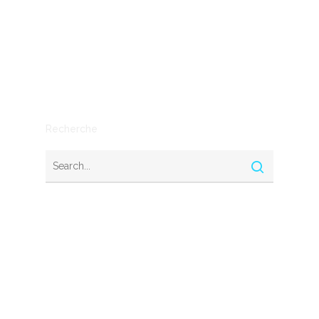
Mythe ou réalité
Outils
SEO
Stratégie
Recherche
Nous contacter
© 2026 Startups Nation. Tous droits réservés