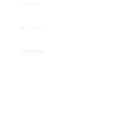
7 août 2026
Comment fonctionne le chômage partiel en
France ?
29 juillet 2026
Catégories
Actualité
Autre
Communication
Conseil
Economie
Entreprendre
entreprises
IA