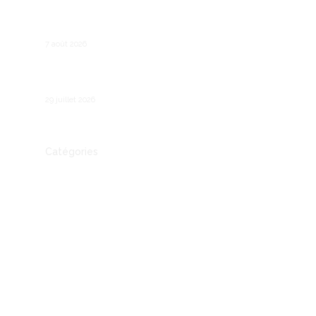
Recruter son premier salarié : les étapes
légales et pratiques
7 août 2026
Comment fonctionne le chômage partiel en
France ?
29 juillet 2026
Catégories
Actualité
Autre
Communication
Conseil
Economie
Entreprendre