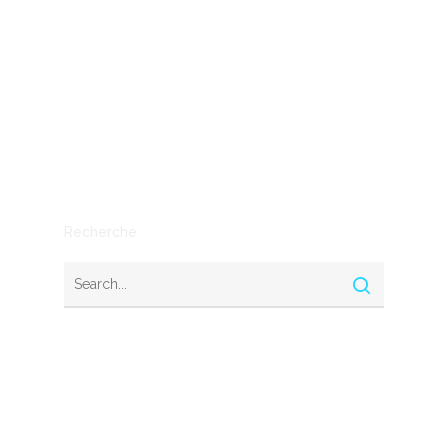
entreprises
IA
Mythe ou réalité
Outils
SEO
Stratégie
Recherche
Nous contacter