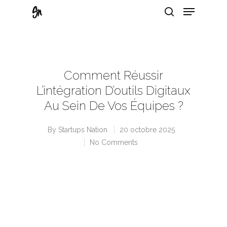
Hit enter to search or ESC to close
Comment Réussir
L’intégration D’outils Digitaux
Au Sein De Vos Équipes ?
By
Startups Nation
20 octobre 2025
No Comments