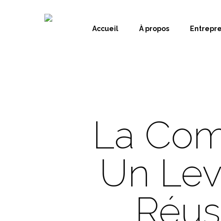
Accueil
À propos
Entrepr
La Comm
Un Levi
Réus