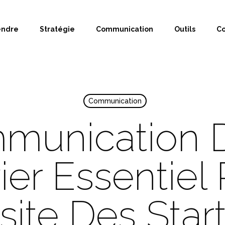
endre
Stratégie
Communication
Outils
Co
Communication
unication Di
er Essentiel
site Des Star