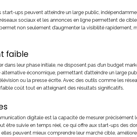
s start-ups peuvent atteindre un large public, indépendammen
réseaux sociaux et les annonces en ligne permettent de cib
permet non seulement d’augmenter la visibilité rapidement, 
 faible
lier dans leur phase initiale, ne disposent pas d’un budget m
 alternative économique, permettant d’atteindre un large pu
évision ou la presse écrite. Avec des outils comme les résea
aible coût tout en atteignant des résultats significatifs.
es
mmunication digitale est la capacité de mesurer précisémen
 être suivie en temps réel, ce qui offre aux start-ups des do
 elles peuvent mieux comprendre leur marché cible, améliorer