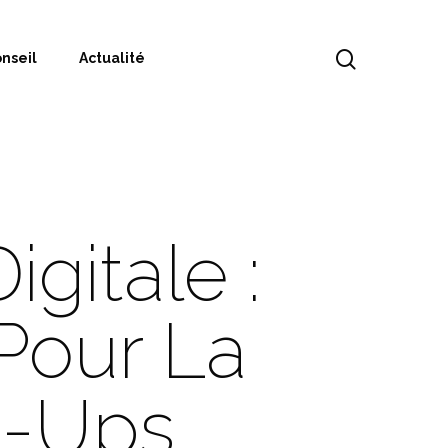
nseil
Actualité
gitale :
 Pour La
t-Ups