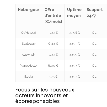
Hébergeur
Offre
Uptime
Support
d’entrée
moyen
24/7
(€/mois)
OVHcloud
5,99 €
99,98 %
Oui
Scaleway
6,49 €
99,95 %
Oui
o2switch
7,99 €
99,99 %
Oui
PlanetHoster
8,00 €
99,97 %
Oui
Ikoula
5,75 €
99,94 %
Oui
Focus sur les nouveaux
acteurs innovants et
écoresponsables