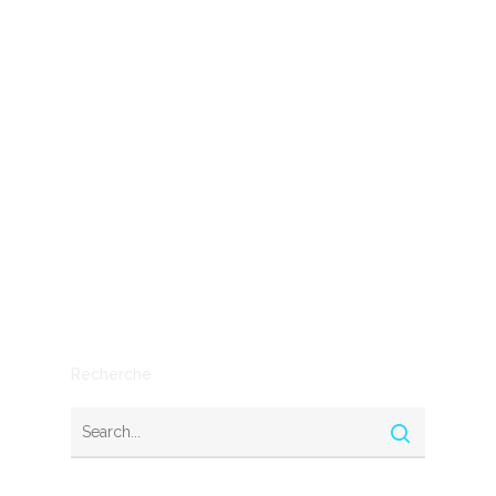
Conseil
Economie
Entreprendre
entreprises
IA
Mythe ou réalité
Outils
SEO
Stratégie
Recherche