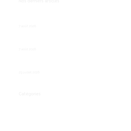
Nos derniers articles
Prospection B2B : les outils qui remplacent le
démarchage téléphonique
7 août 2026
Recruter son premier salarié : les étapes
légales et pratiques
7 août 2026
Comment fonctionne le chômage partiel en
France ?
29 juillet 2026
Catégories
Actualité
Autre
Communication