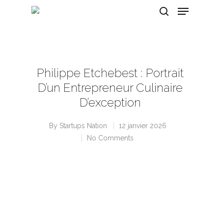
Hit enter to search or ESC to close
Philippe Etchebest : Portrait
D’un Entrepreneur Culinaire
D’exception
By
Startups Nation
12 janvier 2026
No Comments