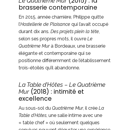
(2015) : la
Le Quatrième Mur
brasserie contemporaine
En 2015, année charnière, Philippe quitte
l’
Hostellerie de Plaisance
qui l’avait occupé
durant dix ans.
Des projets plein la tête
,
selon ses propres mots, il ouvre
Le
Quatrième Mur
à Bordeaux, une brasserie
élégante et contemporaine qui se
positionne différemment de l’établissement
trois-étoilés qu’il abandonne.
La Table d’Hôtes – Le Quatrième
(2018) : intimité et
Mur
excellence
Au sous-sol du
Quatrième Mur
, il crée
La
Table d’Hôtes
, une salle intime avec une
« table chef » où seulement quelques
convives peuvent déguster une expérience