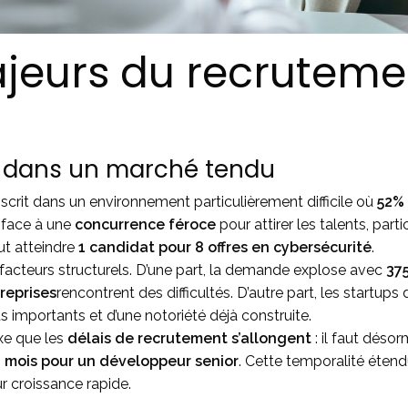
ajeurs du recruteme
s dans un marché tendu
scrit dans un environnement particulièrement difficile où
52% 
 face à une
concurrence féroce
pour attirer les talents, par
ut atteindre
1 candidat pour 8 offres en cybersécurité
.
s facteurs structurels. D’une part, la demande explose avec
37
reprises
rencontrent des difficultés. D’autre part, les startups
s importants et d’une notoriété déjà construite.
xe que les
délais de recrutement s’allongent
: il faut déso
 mois pour un développeur senior
. Cette temporalité étendu
r croissance rapide.