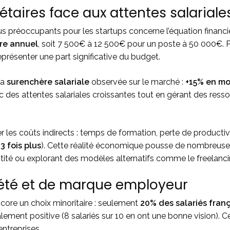
taires face aux attentes salariale
us préoccupants pour les startups concerne l’équation financi
ire annuel
, soit 7 500€ à 12 500€ pour un poste à 50 000€. 
résenter une part significative du budget.
la
surenchère salariale
observée sur le marché :
+15% en m
es attentes salariales croissantes tout en gérant des ressou
 les coûts indirects : temps de formation, perte de productivi
3 fois plus
). Cette réalité économique pousse de nombreuses
uantité ou explorant des modèles alternatifs comme le freelanci
été et de marque employeur
core un choix minoritaire : seulement
20% des salariés fran
ement positive (8 salariés sur 10 en ont une bonne vision). Ce
ntreprises.