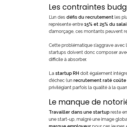
Les contraintes budgé
L’un des
défis du recrutement
les pl
représente entre
15% et 25% du sala
d’amorçage, ces montants peuvent rep
Cette problématique s’aggrave avec 
startups doivent donc composer avec d
difficile à absorber.
La
startup RH
doit également intégrer
d’échec (un
recrutement raté coûte 
privilégiant parfois la qualité à la q
Le manque de notori
Travailler dans une startup
reste en
une start-up, malgré une image global
marque employeur
pour ces jeunes e