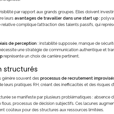
 visibilité par rapport aux grands groupes. Elles doivent inves
re leurs
avantages de travailler dans une start up
: polyva
é relative complique l’attraction des talents passifs, qui représ
biais de perception
: instabilité supposée, manque de sécurité
nécessite une stratégie de communication authentique et t
up
représente un choix de carrière pertinent.
 structurés
ps génère souvent des
processus de recrutement improvisé
 leurs pratiques RH, créant des inefficacités et des risques d’
turée se manifeste par plusieurs problématiques : absence de
n flous, processus de décision subjectifs. Ces lacunes augmen
ment coûteux pour des structures aux ressources limitées.