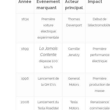
Année
Événement
Acteur
Impact
marquant
principal
1834
Première
Thomas
Début de
voiture
Davenport
l’électromobilit
électrique
expérimentale
La Jamais
1899
Camille
Première
Contente
Jenatzy
performance
dépasse 100
électrique
km/h
1996
Lancement de
General
Première
la GM EV1
Motors
production de
masse
2008
Lancement du
Tesla
Renaissance
Tesla Roadster
Motors
commerciale