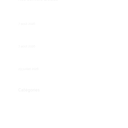
Prospection B2B : les outils qui remplacent le
démarchage téléphonique
7 août 2026
Recruter son premier salarié : les étapes
légales et pratiques
7 août 2026
Comment fonctionne le chômage partiel en
France ?
29 juillet 2026
Catégories
Actualité
Autre
Communication