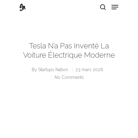
Hit enter to search or ESC to close
Tesla N’a Pas Inventé La
Voiture Électrique Moderne
By
Startups Nation
23 mars 2026
No Comments