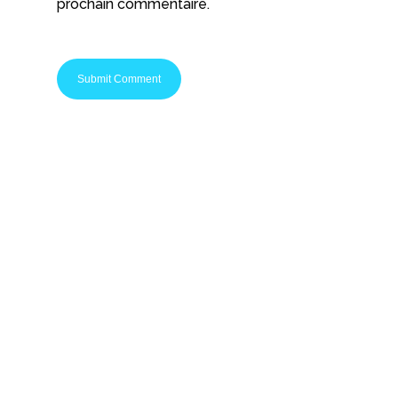
prochain commentaire.
Startups Nation
c'est le média
spécialisé pour
les
entrepreneurs