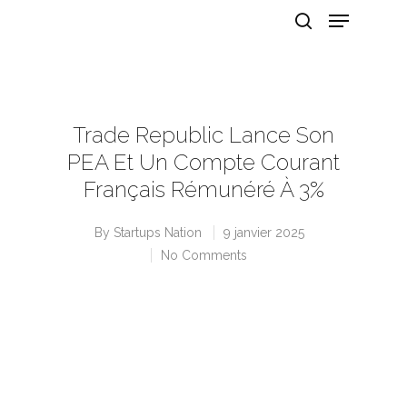
Hit enter to search or ESC to close
Trade Republic Lance Son
PEA Et Un Compte Courant
Français Rémunéré À 3%
By
Startups Nation
9 janvier 2025
No Comments