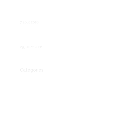
Recruter son premier salarié : les étapes
légales et pratiques
7 août 2026
Comment fonctionne le chômage partiel en
France ?
29 juillet 2026
Catégories
Actualité
Autre
Communication
Conseil
Economie
Entreprendre