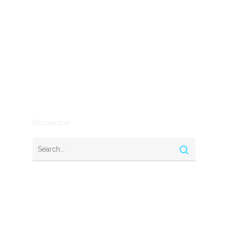
entreprises
IA
Mythe ou réalité
Outils
SEO
Stratégie
Recherche
Nous contacter