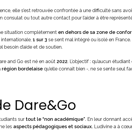
ence, elle s’est retrouvée confrontée à une difficulté sans avoi
 consulat ou tout autre contact pour l’aider à être représent
 une situation complètement
en dehors de sa zone de confor
 internationale,
1 sur 3
se sent mal intégré ou isolé en France.
el besoin d’aide et de soutien.
 Dare and Go est né en août
2022
. L’objectif : qu’aucun étudian
a
région bordelaise
qu’elle connaît bien -, ne se sente seul fa
 de Dare&Go
tudiants sur
tout le “non académique”
. En leur donnant acc
ône les
aspects pédagogiques et sociaux.
Ludivine a à cœu