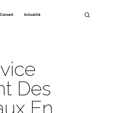
Conseil
Actualité
vice
t Des
aux En