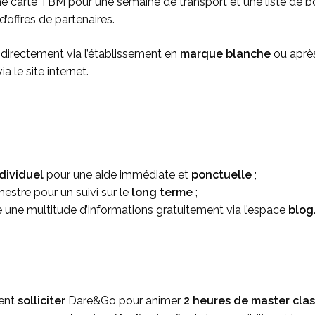
 carte TBM pour une semaine de transport et une liste de bon
 d’offres de partenaires.
directement via l’établissement en
marque blanche
ou après
 le site internet.
ndividuel
pour une aide immédiate et
ponctuelle
;
estre pour un suivi sur le
long terme
;
 une multitude d’informations gratuitement via l’espace
blog
ent
solliciter
Dare&Go pour animer
2 heures de master clas