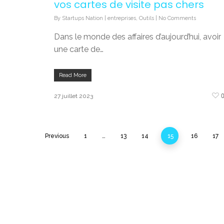
vos cartes de visite pas chers
By
Startups Nation
|
entreprises
,
Outils
|
No Comments
Dans le monde des affaires d’aujourd’hui, avoir
une carte de…
Read More
27 juillet 2023
Previous
1
…
13
14
15
16
17
Nos
Catégories
Recherche