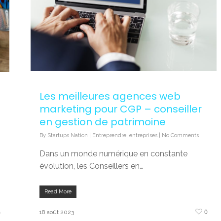
Les meilleures agences web
marketing pour CGP – conseiller
en gestion de patrimoine
By
Startups Nation
|
Entreprendre
,
entreprises
|
No Comments
Dans un monde numérique en constante
évolution, les Conseillers en…
Read More
0
18 août 2023
0