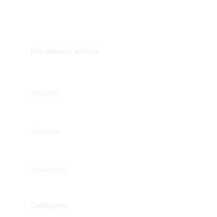
Mentions légales
Nos derniers articles
Prospection B2B : les outils qui remplacent le
démarchage téléphonique
7 août 2026
Recruter son premier salarié : les étapes
légales et pratiques
7 août 2026
Comment fonctionne le chômage partiel en
France ?
29 juillet 2026
Catégories