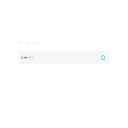
Outils
SEO
Stratégie
Recherche
Nous contacter
© 2026 Startups Nation. Tous droits réservés