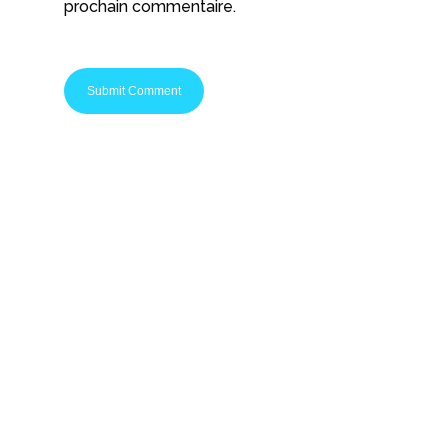
prochain commentaire.
Startups Nation c'est le média spécialisé pour les
entrepreneurs et les passionnés de startups. Que
vous soyez en phase de réflexion ou chef
d'entreprise, vous avez forcément une raison de
lire nos contenus. Retrouvez chaque jour
actualités, émissions, conseils et tutoriels pour
apprendre et innover.