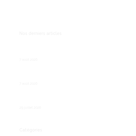
Mentions légales
Nos derniers articles
Prospection B2B : les outils qui remplacent le
démarchage téléphonique
7 août 2026
Recruter son premier salarié : les étapes
légales et pratiques
7 août 2026
Comment fonctionne le chômage partiel en
France ?
29 juillet 2026
Catégories