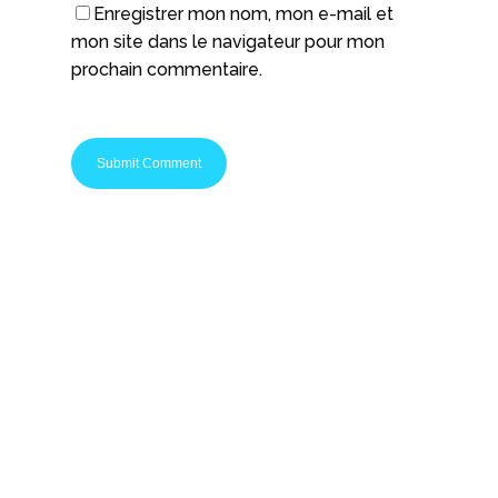
Enregistrer mon nom, mon e-mail et
mon site dans le navigateur pour mon
prochain commentaire.
Startups Nation c'est le média spécialisé pour les
entrepreneurs et les passionnés de startups. Que
vous soyez en phase de réflexion ou chef
d'entreprise, vous avez forcément une raison de