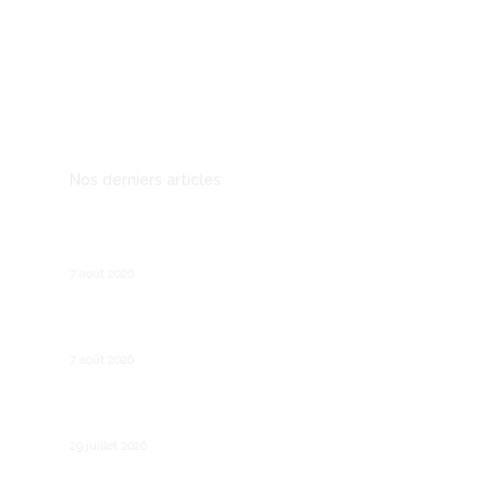
lire nos contenus. Retrouvez chaque jour
actualités, émissions, conseils et tutoriels pour
apprendre et innover.
Mentions légales
Nos derniers articles
Prospection B2B : les outils qui remplacent le
démarchage téléphonique
7 août 2026
Recruter son premier salarié : les étapes
légales et pratiques
7 août 2026
Comment fonctionne le chômage partiel en
France ?
29 juillet 2026