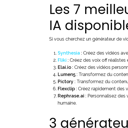
Les 7 meill
IA disponibl
Si vous cherchez un générateur de vidé
Synthesia
: Créez des vidéos ave
Fliki
: Créez des voix off réaliste
Elai.io
: Créez des vidéos person
Lumen5
: Transformez du contenu
Pictory
: Transformez du contenu 
Flexclip
: Créez rapidement des vi
Rephrase.ai
: Personnalisez des v
humaine.
3 générateu