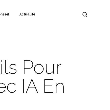
nseil
Actualité
ils Pour
ec IA En