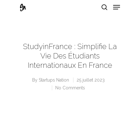
Hit enter to search or ESC to close
StudyinFrance : Simplifie La
Vie Des Étudiants
Internationaux En France
By
Startups Nation
25 juillet 2023
No Comments