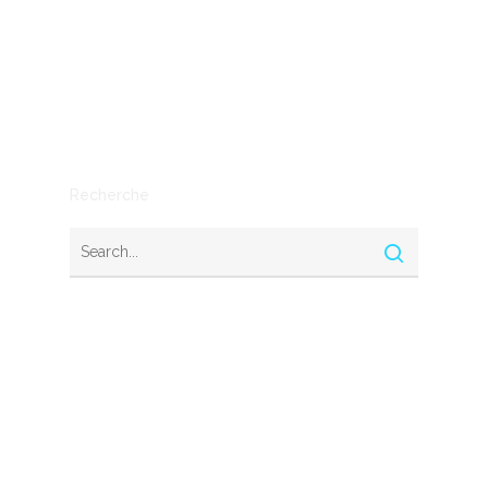
Mythe ou réalité
Outils
SEO
Stratégie
Recherche
Nous contacter
© 2026 Startups Nation. Tous droits réservés