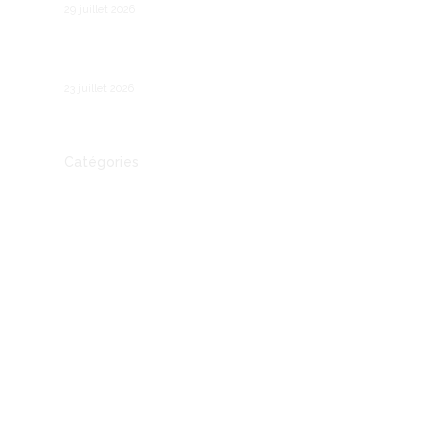
29 juillet 2026
Forte chaleur au travail : Les obligations des
employeurs
23 juillet 2026
Catégories
Actualité
Autre
Communication
Conseil
Economie
Entreprendre
entreprises
IA