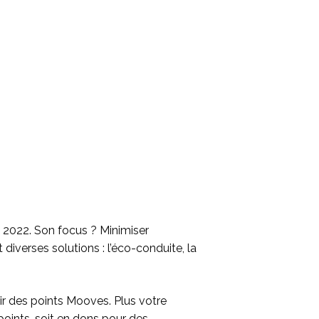
l 2022. Son focus ? Minimiser
verses solutions : l’éco-conduite, la
ir des points Mooves. Plus votre
points, soit en dons pour des