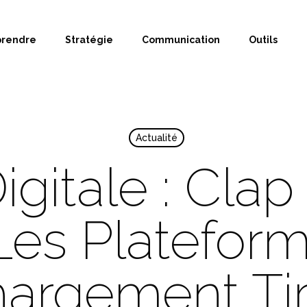
prendre
Stratégie
Communication
Outils
Actualité
igitale : Clap
Les Platefor
hargement Tir