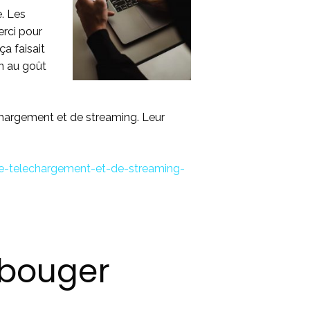
. Les
erci pour
ça faisait
in au goût
échargement et de streaming. Leur
de-telechargement-et-de-streaming-
t bouger