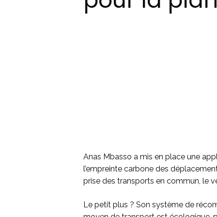
pour la pla
Anas Mbasso a mis en place une applic
l’empreinte carbone des déplacements
prise des transports en commun, le v
Le petit plus ? Son système de récom
moyen de transport est écologique, pl