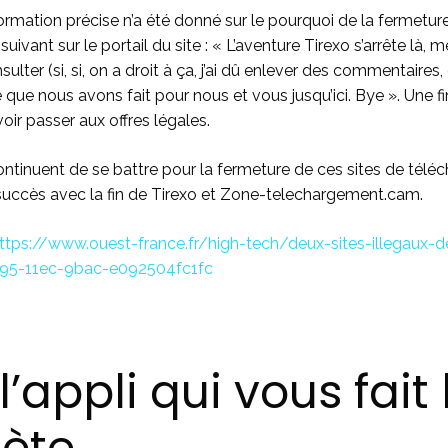
mation précise n’a été donné sur le pourquoi de la fermeture
ivant sur le portail du site : « L’aventure Tirexo s’arrête là, m
sulter (si, si, on a droit à ça, j’ai dû enlever des commentaires, 
e que nous avons fait pour nous et vous jusqu’ici. Bye ». Une f
oir passer aux offres légales.
ontinuent de se battre pour la fermeture de ces sites de tél
ccès avec la fin de Tirexo et Zone-telechargement.cam.
ttps://www.ouest-france.fr/high-tech/deux-sites-illegaux-
495-11ec-9bac-e092504fc1fc
’appli qui vous fai