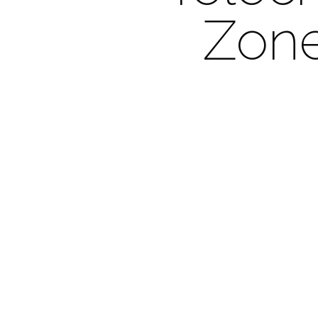
Zon
Hit enter to search or ESC to close