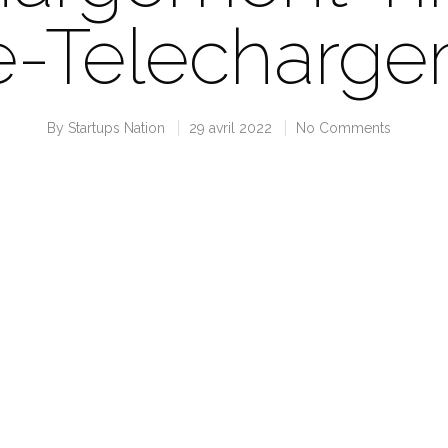
e-Telecharge
By
Startups Nation
29 avril 2022
No Comments