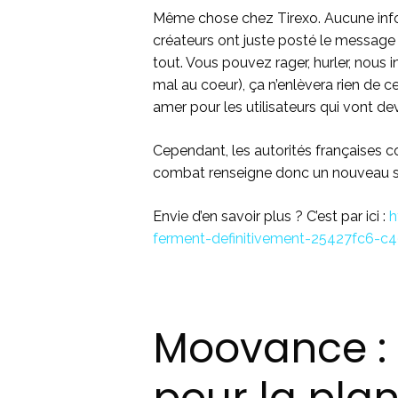
Même chose chez Tirexo. Aucune infor
créateurs ont juste posté le message su
tout. Vous pouvez rager, hurler, nous in
mal au coeur), ça n’enlèvera rien de c
amer pour les utilisateurs qui vont dev
Cependant, les autorités françaises c
combat renseigne donc un nouveau su
Envie d’en savoir plus ? C’est par ici :
h
ferment-definitivement-25427fc6-c
Moovance : l