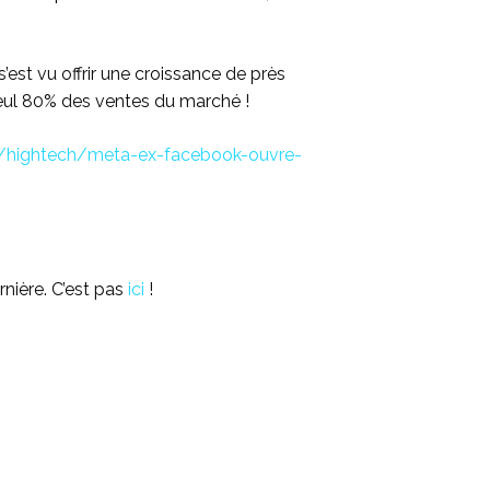
s’est vu offrir une croissance de près
eul 80% des ventes du marché !
s/hightech/meta-ex-facebook-ouvre-
rnière. C’est pas
ici
!