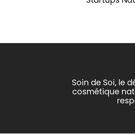
Startups Na
Soin de Soi, le d
cosmétique natu
resp