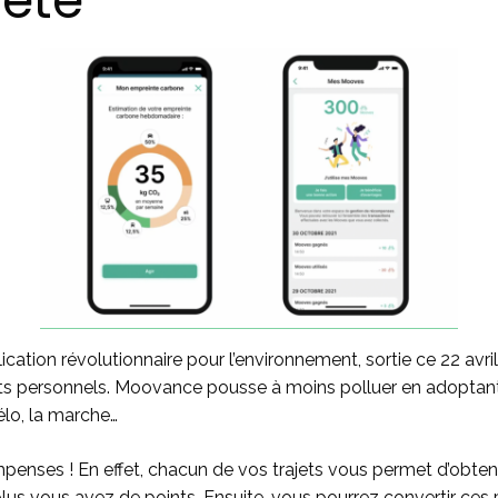
nète
ation révolutionnaire pour l’environnement, sortie ce 22 avri
 personnels. Moovance pousse à moins polluer en adoptant di
élo, la marche…
penses ! En effet, chacun de vos trajets vous permet d’obten
us vous avez de points. Ensuite, vous pourrez convertir ces 