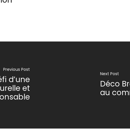
tion
Previous Post
Next Post
éfi d’une
Déco Bré
relle et
au comm
onsable