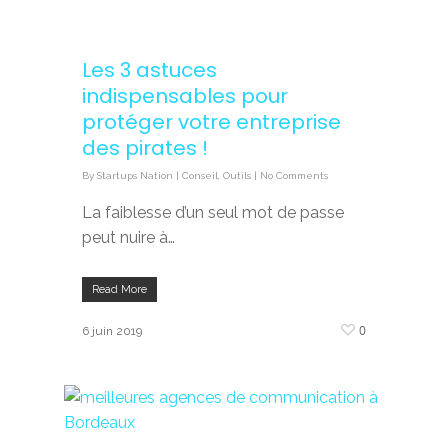
Les 3 astuces
indispensables pour
protéger votre entreprise
des pirates !
By
Startups Nation
|
Conseil
,
Outils
|
No Comments
La faiblesse d’un seul mot de passe
peut nuire à…
Read More
0
6 juin 2019