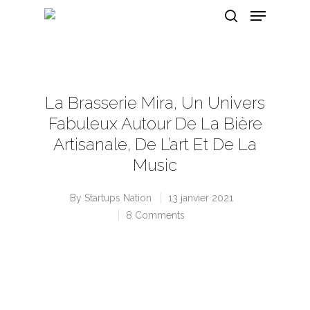
Hit enter to search or ESC to close
La Brasserie Mira, Un Univers
Fabuleux Autour De La Bière
Artisanale, De L’art Et De La
Music
By
Startups Nation
13 janvier 2021
8 Comments