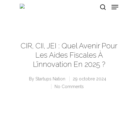
Hit enter to search or ESC to close
CIR, CII, JEI : Quel Avenir Pour
Les Aides Fiscales À
L’innovation En 2025 ?
By
Startups Nation
29 octobre 2024
No Comments