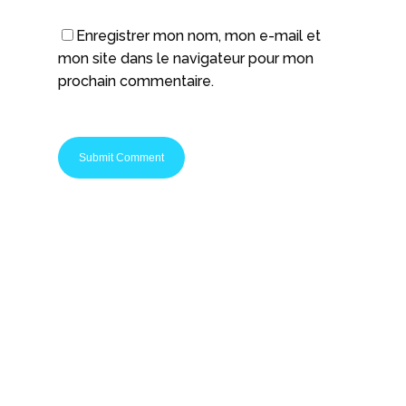
Enregistrer mon nom, mon e-mail et
mon site dans le navigateur pour mon
prochain commentaire.
Startups Nation c'est le média spécialisé pour les
entrepreneurs et les passionnés de startups. Que
vous soyez en phase de réflexion ou chef