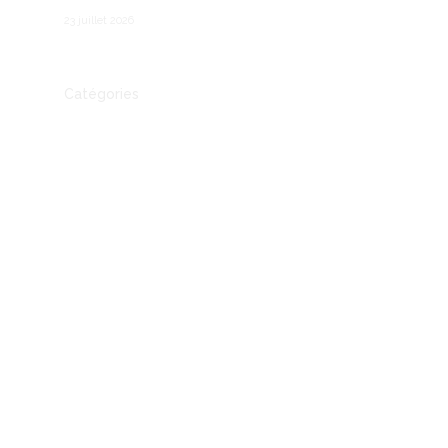
employeurs
23 juillet 2026
Catégories
Actualité
Autre
Communication
Conseil
Economie
Entreprendre
entreprises
IA
Mythe ou réalité
Outils