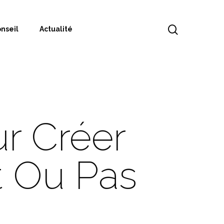
nseil
Actualité
ur Créer
t Ou Pas