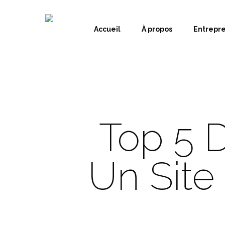
Accueil
À propos
Entrepr
Top 5 D
Un Site