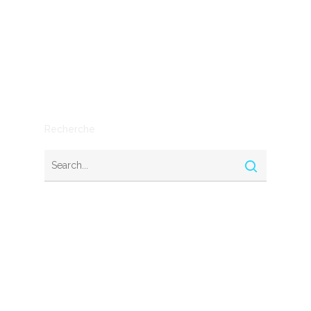
Mythe ou réalité
Outils
SEO
Stratégie
Recherche
Nous contacter
© 2026 Startups Nation. Tous droits réservés