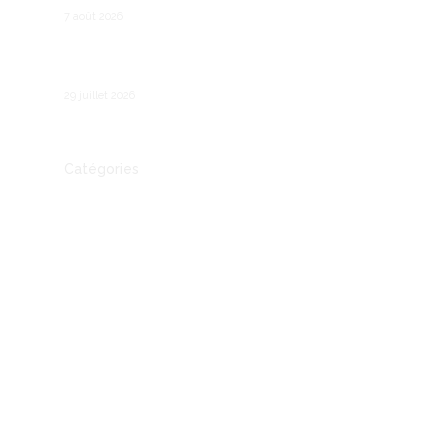
7 août 2026
Comment fonctionne le chômage partiel en
France ?
29 juillet 2026
Catégories
Actualité
Autre
Communication
Conseil
Economie
Entreprendre
entreprises
IA