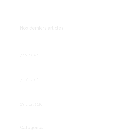
Mentions légales
Nos derniers articles
Prospection B2B : les outils qui remplacent le
démarchage téléphonique
7 août 2026
Recruter son premier salarié : les étapes
légales et pratiques
7 août 2026
Comment fonctionne le chômage partiel en
France ?
29 juillet 2026
Catégories