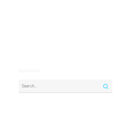
entreprises
IA
Mythe ou réalité
Outils
SEO
Stratégie
Recherche
Nous contacter