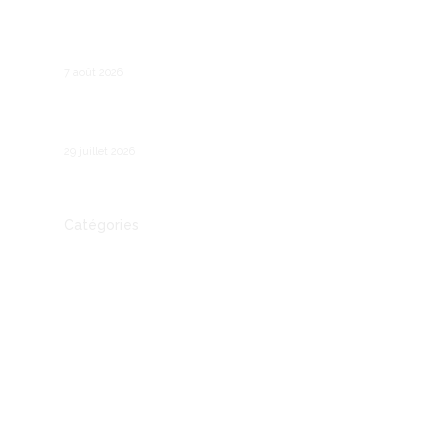
Recruter son premier salarié : les étapes
légales et pratiques
7 août 2026
Comment fonctionne le chômage partiel en
France ?
29 juillet 2026
Catégories
Actualité
Autre
Communication
Conseil
Economie
Entreprendre