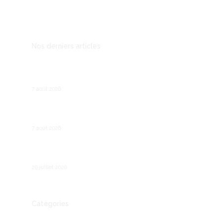
Mentions légales
Nos derniers articles
Prospection B2B : les outils qui remplacent le
démarchage téléphonique
7 août 2026
Recruter son premier salarié : les étapes
légales et pratiques
7 août 2026
Comment fonctionne le chômage partiel en
France ?
29 juillet 2026
Catégories