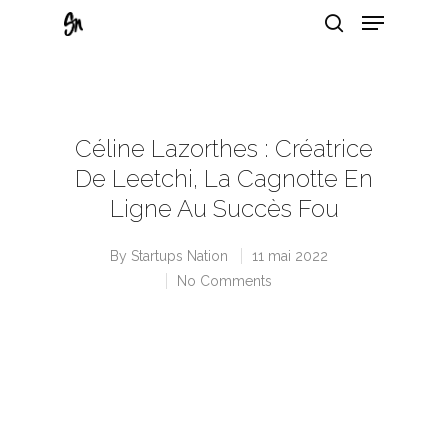
Hit enter to search or ESC to close
Céline Lazorthes : Créatrice
De Leetchi, La Cagnotte En
Ligne Au Succès Fou
By
Startups Nation
11 mai 2022
No Comments