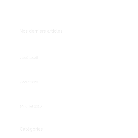
Mentions légales
Nos derniers articles
Prospection B2B : les outils qui remplacent le
démarchage téléphonique
7 août 2026
Recruter son premier salarié : les étapes
légales et pratiques
7 août 2026
Comment fonctionne le chômage partiel en
France ?
29 juillet 2026
Catégories